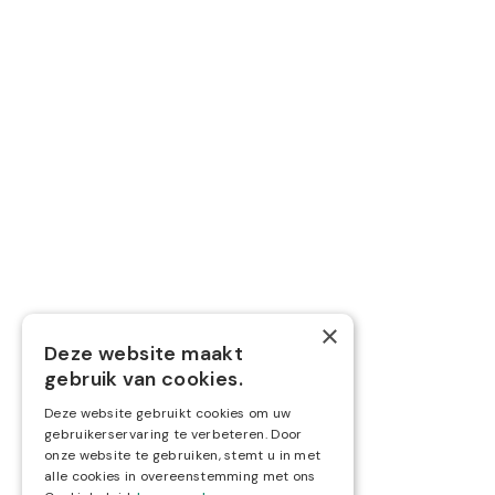
Maak een afspraak
Diensten
Boekhouding
Belastingen
Nieuwe zaak starten
Overname
Volg ons via
×
Deze website maakt



gebruik van cookies.
Deze website gebruikt cookies om uw
gebruikerservaring te verbeteren. Door
onze website te gebruiken, stemt u in met
alle cookies in overeenstemming met ons