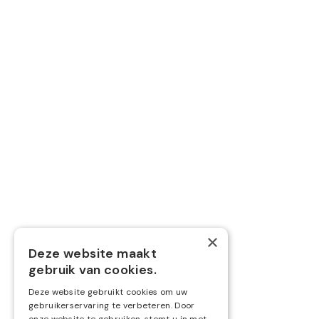
Lees artikel
Hoe kunnen we je he
×
Deze website maakt
gebruik van cookies.
Onze financiële experts helpen jo
Deze website gebruikt cookies om uw
gebruikerservaring te verbeteren. Door