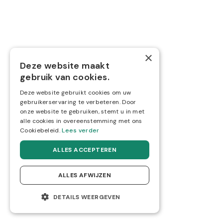
Volg ons via
×
Deze website maakt



gebruik van cookies.
Deze website gebruikt cookies om uw
gebruikerservaring te verbeteren. Door
onze website te gebruiken, stemt u in met
alle cookies in overeenstemming met ons
Cookiebeleid.
Lees verder
ALLES ACCEPTEREN
ALLES AFWIJZEN
Privacy- en cookiebeleid
Website gemaakt door Boester
DETAILS WEERGEVEN