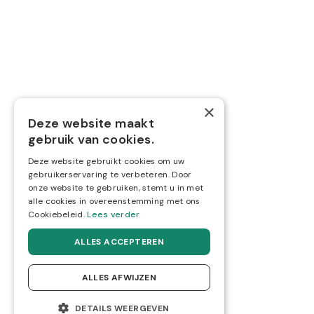
Hoe kunnen we je he
×
Deze website maakt
gebruik van cookies.
Onze financiële experts helpen jo
Deze website gebruikt cookies om uw
gebruikerservaring te verbeteren. Door
Maak een afspraak
onze website te gebruiken, stemt u in met
alle cookies in overeenstemming met ons
Cookiebeleid.
Lees verder
ALLES ACCEPTEREN
ALLES AFWIJZEN
DETAILS WEERGEVEN