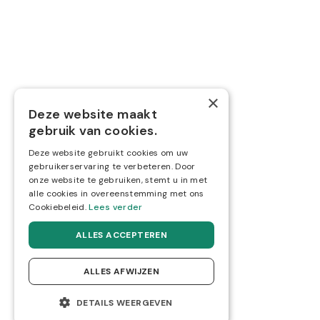
Nieuwe zaak starten
Overname
Volg ons via
×
Deze website maakt



gebruik van cookies.
Deze website gebruikt cookies om uw
gebruikerservaring te verbeteren. Door
onze website te gebruiken, stemt u in met
alle cookies in overeenstemming met ons
Cookiebeleid.
Lees verder
ALLES ACCEPTEREN
ALLES AFWIJZEN
Privacy- en cookiebeleid
Website gemaakt door Boester
DETAILS WEERGEVEN