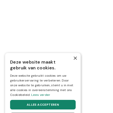
Boekhouding
Belastingen
Nieuwe zaak starten
Overname
Volg ons via
×
Deze website maakt



gebruik van cookies.
Deze website gebruikt cookies om uw
gebruikerservaring te verbeteren. Door
onze website te gebruiken, stemt u in met
alle cookies in overeenstemming met ons
Cookiebeleid.
Lees verder
ALLES ACCEPTEREN