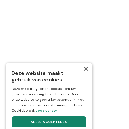
Boekhouding
Belastingen
Nieuwe zaak starten
Overname
Volg ons via
×
Deze website maakt



gebruik van cookies.
Deze website gebruikt cookies om uw
gebruikerservaring te verbeteren. Door
onze website te gebruiken, stemt u in met
alle cookies in overeenstemming met ons
Cookiebeleid.
Lees verder
ALLES ACCEPTEREN