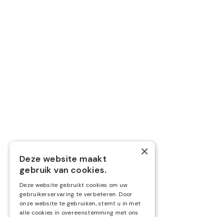
Maak een afspraak
Diensten
Boekhouding
Belastingen
Nieuwe zaak starten
Overname
Volg ons via
×
Deze website maakt



gebruik van cookies.
Deze website gebruikt cookies om uw
gebruikerservaring te verbeteren. Door
onze website te gebruiken, stemt u in met
alle cookies in overeenstemming met ons